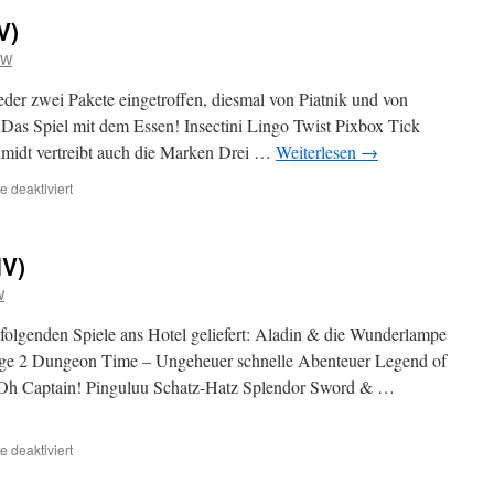
V)
MW
er zwei Pakete eingetroffen, diesmal von Piatnik und von
 Das Spiel mit dem Essen! Insectini Lingo Twist Pixbox Tick
idt vertreibt auch die Marken Drei …
Weiterlesen
→
für
 deaktiviert
Neue
Spiele
für
IV)
2017
(V)
W
folgenden Spiele ans Hotel geliefert: Aladin & die Wunderlampe
enge 2 Dungeon Time – Ungeheuer schnelle Abenteuer Legend of
 Oh Captain! Pinguluu Schatz-Hatz Splendor Sword & …
für
 deaktiviert
Neue
Spiele