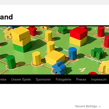
land
reise
Unsere Spiele
Sponsoren
Fotogalerie
Presse
Impressum
Neuere Beiträge
→