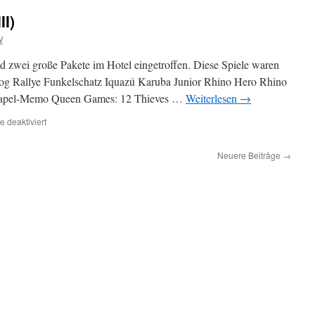
für
II)
2017
(IV)
W
ei große Pakete im Hotel eingetroffen. Diese Spiele waren
 Rallye Funkelschatz Iquazú Karuba Junior Rhino Hero Rhino
: Stapel-Memo Queen Games: 12 Thieves …
Weiterlesen
→
für
 deaktiviert
Neue
Spiele
Neuere Beiträge
→
für
2017
(III)