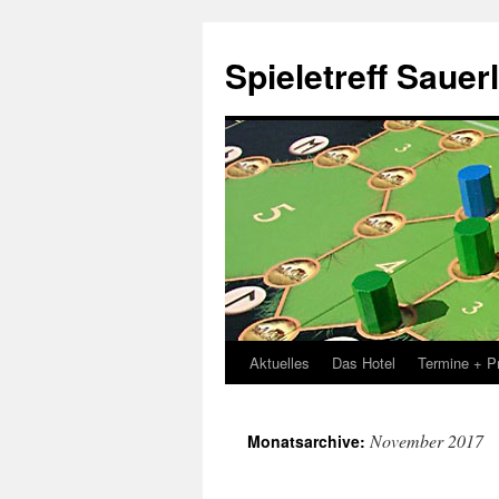
Spieletreff Sauer
Aktuelles
Das Hotel
Termine + P
Zum
Inhalt
November 2017
Monatsarchive:
springen