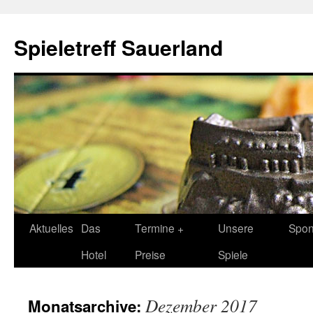
Spieletreff Sauerland
Zum
Aktuelles
Das
Termine +
Unsere
Spon
Inhalt
Hotel
Preise
Spiele
springen
Dezember 2017
Monatsarchive: