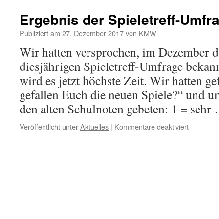
Ergebnis der Spieletreff-Umfr
Publiziert am
27. Dezember 2017
von
KMW
Wir hatten versprochen, im Dezember d
diesjährigen Spieletreff-Umfrage bekan
wird es jetzt höchste Zeit. Wir hatten ge
gefallen Euch die neuen Spiele?“ und 
den alten Schulnoten gebeten: 1 = seh
für
Veröffentlicht unter
Aktuelles
|
Kommentare deaktiviert
Ergebnis
der
Spieletref
Umfrage
2017