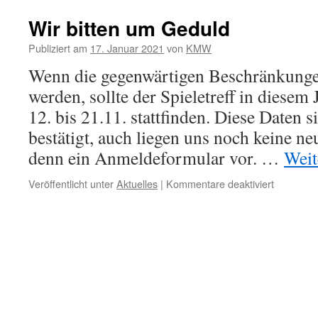
Wir bitten um Geduld
Publiziert am
17. Januar 2021
von
KMW
Wenn die gegenwärtigen Beschränkung
werden, sollte der Spieletreff in diesem
12. bis 21.11. stattfinden. Diese Daten s
bestätigt, auch liegen uns noch keine n
denn ein Anmeldeformular vor. …
Weit
für
Veröffentlicht unter
Aktuelles
|
Kommentare deaktiviert
Wir
bitten
um
Geduld