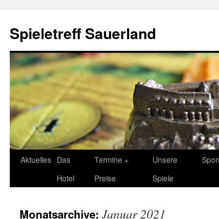
Spieletreff Sauerland
Zum
Aktuelles
Das
Termine +
Unsere
Spon
Inhalt
Hotel
Preise
Spiele
springen
Januar 2021
Monatsarchive: