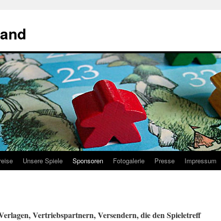
land
reise
Unsere Spiele
Sponsoren
Fotogalerie
Presse
Impressum
erlagen, Vertriebspartnern, Versendern, die den Spieletreff