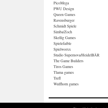
PicoMega
PWU Design
Queen Games
Ravensburger
Schmidt Spiele
Simba/Zoch
Skellig Games
Spielefaible
Spielworxx
Studio Supernova/HeidelBÄR
The Game Builders
Tiros Games
Tlama games
Trefl
Wulfhorn games
Spieletreff Sauerland