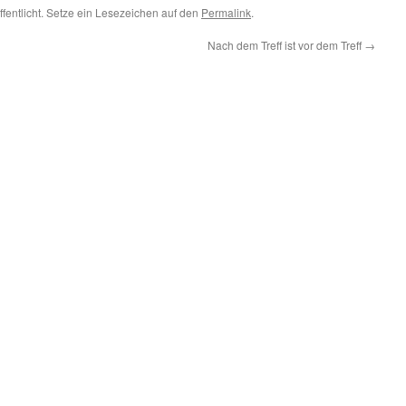
ffentlicht. Setze ein Lesezeichen auf den
Permalink
.
Nach dem Treff ist vor dem Treff
→