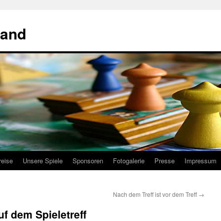
land
reise
Unsere Spiele
Sponsoren
Fotogalerie
Presse
Impressum
Nach dem Treff ist vor dem Treff
→
uf dem Spieletreff