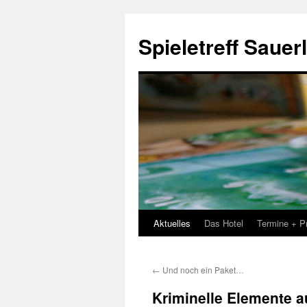
Spieletreff Sauer
Aktuelles
Das Hotel
Termine + P
Zum
Inhalt
←
Und noch ein Paket…
springen
Kriminelle Elemente a