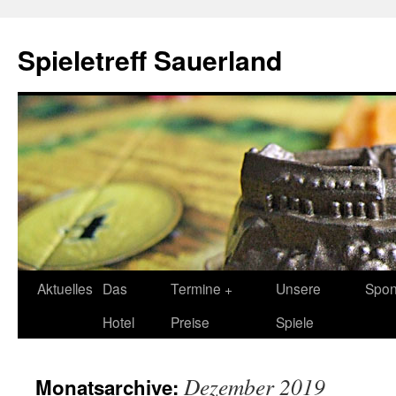
Spieletreff Sauerland
Zum
Aktuelles
Das
Termine +
Unsere
Spon
Inhalt
Hotel
Preise
Spiele
springen
Dezember 2019
Monatsarchive: