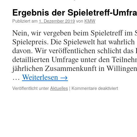
Ergebnis der Spieletreff-Umfr
Publiziert am
1. Dezember 2019
von
KMW
Nein, wir vergeben beim Spieletreff im 
Spielepreis. Die Spielewelt hat wahrlic
davon. Wir veröffentlichen schlicht das
detaillierten Umfrage unter den Teilneh
jährlichen Zusammenkunft in Willingen
…
Weiterlesen
→
für
Veröffentlicht unter
Aktuelles
|
Kommentare deaktiviert
Ergebnis
der
Spieletref
Umfrage
2019