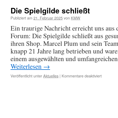
Die Spielgilde schließt
Publiziert am
21. Februar 2025
von
KMW
Ein traurige Nachricht erreicht uns au
Forum: Die Spielgilde schließt aus ges
ihren Shop. Marcel Plum und sein Tea
knapp 21 Jahre lang betrieben und waren
einem ausgewählten und umfangreiche
Weiterlesen
→
für
Veröffentlicht unter
Aktuelles
|
Kommentare deaktiviert
Die
Spielgilde
schließt