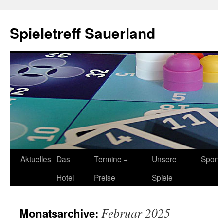
Spieletreff Sauerland
Zum
Aktuelles
Das
Termine +
Unsere
Spon
Inhalt
Hotel
Preise
Spiele
springen
Februar 2025
Monatsarchive: