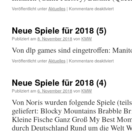
für
Veröffentlicht unter
Aktuelles
|
Kommentare deaktiviert
Neue
Spiele
für
Neue Spiele für 2018 (5)
2018
(6)
Publiziert am
8. November 2018
von
KMW
Von dlp games sind eingetroffen: Manit
für
Veröffentlicht unter
Aktuelles
|
Kommentare deaktiviert
Neue
Spiele
für
Neue Spiele für 2018 (4)
2018
(5)
Publiziert am
6. November 2018
von
KMW
Von Noris wurden folgende Spiele (teil
geliefert: Blocky Mountains Brabble 
Kleine Fische Ganz Groß My Best Mom
durch Deutschland Rund um die Welt 