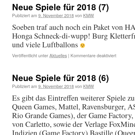
für
Neue Spiele für 2018 (7)
2018
(8)
Publiziert am
9. November 2018
von
KMW
Soeben traf auch noch ein Paket von H
Honga Schneck-di-wupp! Burg Kletterf
und viele Luftballons
für
Veröffentlicht unter
Aktuelles
|
Kommentare deaktiviert
Neue
Spiele
für
Neue Spiele für 2018 (6)
2018
(7)
Publiziert am
9. November 2018
von
KMW
Es gibt das Eintreffen weiterer Spiele 
Queen Games, Mattel, Ravensburger, A
Rio Grande Games), der Game Factory,
von Carletto, sowie der Verlage FoxMin
Indizien (Game Factory) Bastille (Qu