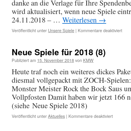
danke an die Verlage für Ihre Spendenber
wird aktualisiert, wenn neue Spiele eint
24.11.2018 – …
Weiterlesen
→
für
Veröffentlicht unter
Unsere Spiele
|
Kommentare deaktiviert
Neu
Spie
201
Neue Spiele für 2018 (8)
Publiziert am
15. November 2018
von
KMW
Heute traf noch ein weiteres dickes Pake
diesmal vollgepackt mit ZOCH-Spielen:
Monster Meister Rock the Bock Saus un
Vollpfosten Damit haben wir jetzt 166 n
(siehe Neue Spiele 2018)
für
Veröffentlicht unter
Aktuelles
|
Kommentare deaktiviert
Neue
Spiele