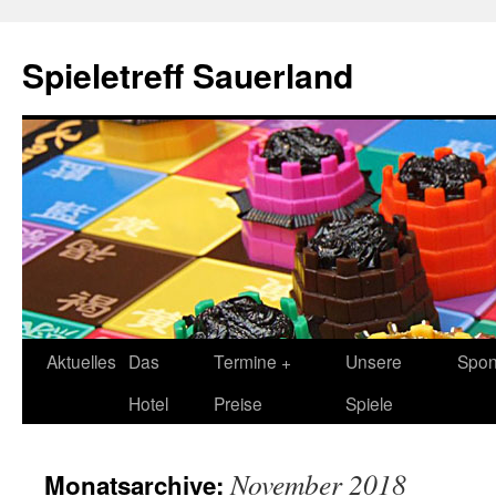
Spieletreff Sauerland
Zum
Aktuelles
Das
Termine +
Unsere
Spon
Inhalt
Hotel
Preise
Spiele
springen
November 2018
Monatsarchive: