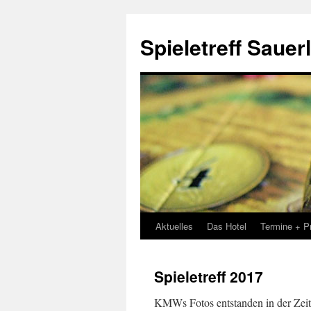
Spieletreff Sauer
Aktuelles
Das Hotel
Termine + P
Zum
Inhalt
Spieletreff 2017
springen
KMWs Fotos entstanden in der Zeit